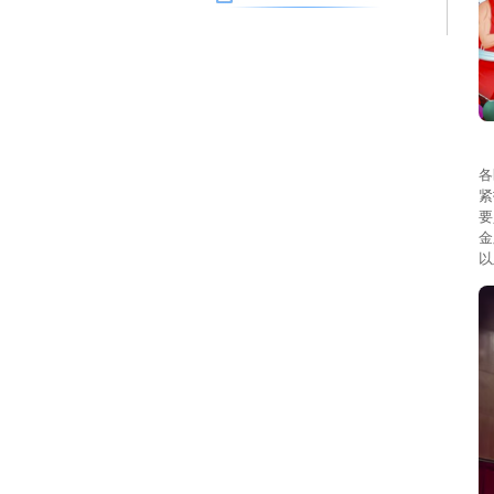
上
各
紧
要
金
以