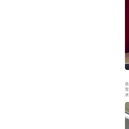
作
质
育
求