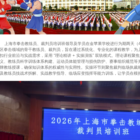
海市拳击教练员、裁判员培训班领导及学员在金苹果学校进行为期两天（4 月 
区拳击领域的骨干教练员、裁判员，旨在通过系统化、专业化的课程教学，为
扣行业前沿与实战需求，采用 “理论精讲 + 实操演练” 双轨模式。理论课程
义、教练员科学训练体系构建、运动员体能管理与损伤防护、赛事组织规范等
牌教练授课，确保知识体系的权威性与实用性。实操环节则聚焦裁判临场执裁
及教练员技战术拆解、实战教学指导、临场应变指挥等能力训练，让学员在模