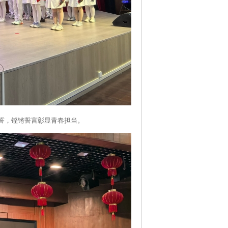
誓，铿锵誓言彰显青春担当。