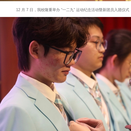
12 月 7 日，我校隆重举办 “一二九” 运动纪念活动暨新团员入团