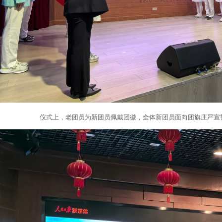
仪式上，老团员为新团员佩戴团徽，全体新团员面向团旗庄严宣