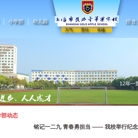
小学部
幼儿园
招 生
大气 责任 卓越
学部动态
铭记一二九 青春勇担当 —— 我校举行纪