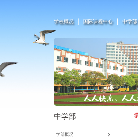
学校概况
国际课程中心
中学部
中学部
学部概况