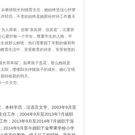
研组长到德育主任，她始终坚信心怀梦
工作经历，不变的始终是她那份对待工作夏天
表，信奉“亲其师，信其道”，注重营
。关心爱护每一个学生，尊重学生的人格，平
天生就那么鲜艳，他们需要园丁辛勤的修剪和
的教育生活中，享受教育的诗意，享受智慧的
幸福”。如果孩子是花，那么她就是
是太阳，缕缕阳光伴随孩子的成长。她心甘情
，期待收获的明天。
一片天空。
，本科学历，汉语言文学。2003年9月至
任工作；2004年9月至2013年7月就职
；2013年9月至2014年7月就职于深
2014年9月至今就职于金苹果学校小学