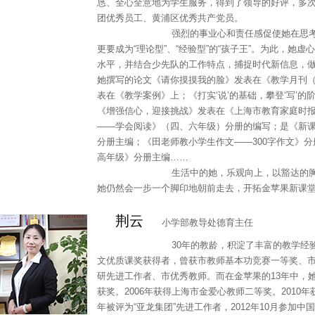
恳、全心全意地为学生服务，得到了领导的好评，多次被
团优秀员工、黄浦区优秀共产党员。
强烈的事业心和责任感促使她在思考，作为
更要成为“理论型”、“经验型”的“孩子王”。为此，她
水平，并结合少先队的工作特点，捕捉时代新信息，
她撰写的论文《请你摸摸我的脸》发表在《教学月刊
表在《教学案例》上；《打实‘说’的基础，攀登‘写’
《增强信心，迎接挑战》发表在《上海市教育家庭时
——学会阅读》（四、六年级）分册的编写；是《新
分册主编；《田老师教小学生作文——300字作文》
高年级》分册主编……
生活中的她，乐观向上，以豁达的胸怀迎
她仍然会一步一个脚印地朝前走去，开拓金苹果新课
荆云
小学部教导处德育主任
30年的教龄，积淀了丰富的教学经验与厚
文优质课奖获得者，曾获市教师基本功竞赛一等奖、
研先进工作者、市优秀教师。而在金苹果的13年中，
获奖。2006年获得上海市金爱心教师二等奖。2010
年被评为“亚龙集团”先进工作者，2012年10月参加中