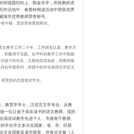
的班级团结向上、勤奋乐学；所执教的语
写作活动中、春蕾杯阅读活动中荣获优秀
威海市优秀教师荣誉称号。
顿，宽容里有爱因斯坦。
教学工作二十年，工作踏实认真，教学方
习，积极用于实践。在平时的教学工作中既能
赏识孩子的长处，又能包容其短处，所教班级
保持在年级前列，班级中的学生获得过市征文
宽容的态度面对学生。
历，教育学学士，汉语言文学专业。从教
于做一位让孩子喜欢读书的语文教师。现担
全国尝试教学先进个人，市级骨干教师、
导的学生作文多次在国家、省、市、区获
论文在国家及省市获奖，并有论文被《人