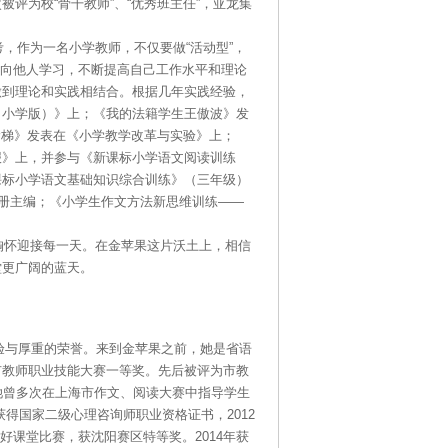
评为校“骨干教师”、“优秀班主任”，亚龙集
一名小学教师，不仅要做“活动型”，
虚心向他人学习，不断提高自己工作水平和理论
做到理论和实践相结合。根据几年实践经验，
（小学版）》上；《我的法籍学生王傲波》发
的阶梯》发表在《小学教学改革与实验》上；
报》上，并参与《新课标小学语文阅读训练
课标小学语文基础知识综合训练》（三年级）
分册主编；《小学生作文方法新思维训练——
接每一天。在金苹果这片沃土上，相信
堂更广阔的蓝天。
重的荣誉。来到金苹果之前，她是省语
市教师职业技能大赛一等奖。先后被评为市教
她曾多次在上海市作文、阅读大赛中指导学生
年获得国家二级心理咨询师职业资格证书，2012
国好课堂比赛，获沈阳赛区特等奖。2014年获