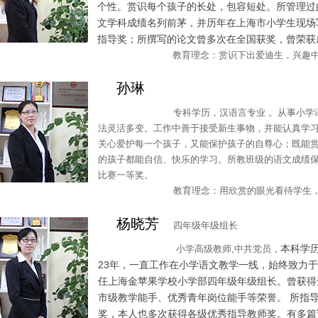
个性。赏识每个孩子的长处，包容短处。所管理过
文学科成绩名列前茅，并历年在上海市小学生现场
指导奖；所撰写的论文曾多次在全国获奖，曾荣获
教育理念：赏识下出爱迪生，兴趣中有牛
孙琳
专科学历，汉语言专业 。从事小学语文
法灵活多变。工作中善于接受新生事物，并能认真学
关心爱护每一个孩子，又能保护孩子的自尊心；既能
的孩子都能自信、快乐的学习。所教班级的语文成绩
比赛一等奖。
教育理念：用欣赏的眼光看待学生，用
杨晓芳
四年级年级组长
本科学
小学高级教师,中共党员，
23年，一直工作在小学语文教学一线，始终致力
任上海金苹果学校小学部四年级年级组长。曾获得
市级教学能手、优秀青年岗位能手等荣誉。 所指
奖，本人也多次获得各级优秀指导教师奖。有多篇