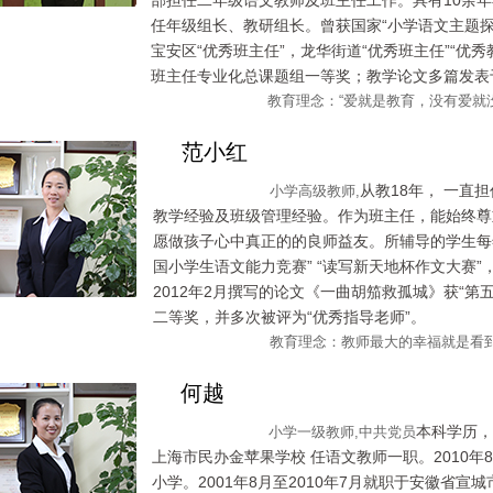
部担任二年级语文教师及班主任工作。具有10余
任年级组长、教研组长。曾获国家“小学语文主题
宝安区“优秀班主任”，龙华街道“优秀班主任”“优
班主任专业化总课题组一等奖；教学论文多篇发表
教育理念：“爱就是教育，没有爱就没有
范小红
从教18年， 一直
小学高级教师,
教学经验及班级管理经验。作为班主任，能始终尊
愿做孩子心中真正的的良师益友。所辅导的学生每年
国小学生语文能力竞赛” “读写新天地杯作文大赛”
2012年2月撰写的论文《一曲胡笳救孤城》获“
二等奖，并多次被评为“优秀指导老师”。
教育理念：教师最大的幸福就是看到孩
何越
本科学历，
小学一级教师,中共党员
上海市民办金苹果学校 任语文教师一职。2010年
小学。2001年8月至2010年7月就职于安徽省宣