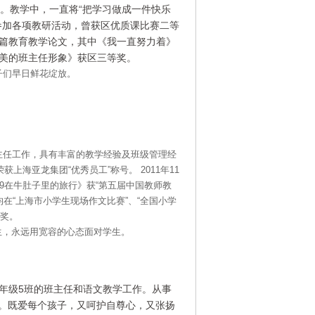
验。教学中，一直将“把学习做成一件快乐
参加各项教研活动，曾获区优质课比赛二等
篇教育教学论文，其中《我一直努力着》
美的班主任形象》获区三等奖。
早日鲜花绽放。
作，具有丰富的教学经验及班级管理经
获上海亚龙集团“优秀员工”称号。 2011年11
《29在牛肚子里的旅行》获“第五届中国教师教
在“上海市小学生现场作文比赛”、“全国小学
获奖。
远用宽容的心态面对学生。
年级5班的班主任和语文教学工作。从事
。既爱每个孩子，又呵护自尊心，又张扬