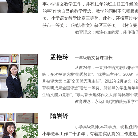
事小学语文教学工作，并有11年的班主任工作经
的事”作为自己的教学理念。教学的同时不忘积极
奖、小学语文教学比赛三等奖。此外，还撰写过多
获市一等奖；《初涉作文》获区三等奖；《树立完
教育理念：倾注心血的爱，能使孩子们
孟艳玲
语文备课组长
一年级
从教24年，一直担任语文教师兼班主任工
验，多次被评为校“优秀教师”、“优秀班主任”。2009年荣
月被评为第七届“全国优秀班主任”。2012年2月论文
育科研成果全国评选”活动一等奖。所辅导的学生每年均
生语文能力竞赛”、“读写新天地杯作文大赛”等比赛中
教育理念：永远用欣赏的眼光看学生，永
隋岩锋
现担任四
小学高级教师,本科学历。
小学教学工作二十多年，有着踏实认真的工作态度