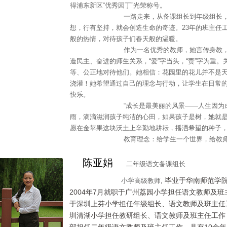
得浦东新区“优秀园丁”光荣称号。
一路走来，从备课组长到年级组长，从教
想，行有坚持，就会创造生命的奇迹。23年的班主任
般的热情，对待孩子们春天般的温暖。
作为一名优秀的教师，她言传身教，为人师
造民主、奋进的师生关系，“爱”字当头，“责”字为重
等、公正地对待他们。她相信：花园里的花儿并不是
浇灌！她希望通过自己的理念与行动，让学生在日常
快乐。
“成长是最美丽的风景——人生因为成长而
雨，滴滴滋润孩子纯洁的心田，如果孩子是树，她就
愿在金苹果这块沃土上辛勤地耕耘，播洒希望的种子
教育理念：给学生一个世界，给教师
陈亚娟
二年级语文备课组长
毕业于华南师范学院
小学高级教师,
2004年7月就职于广州荔园小学担任语文教师及班主
于深圳上芬小学担任年级组长、语文教师及班主任工作
圳清湖小学担任教研组长、语文教师及班主任工作；