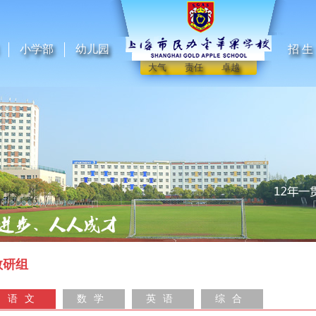
小学部
幼儿园
招 生
大气 责任 卓越
教研组
语文
数学
英语
综合