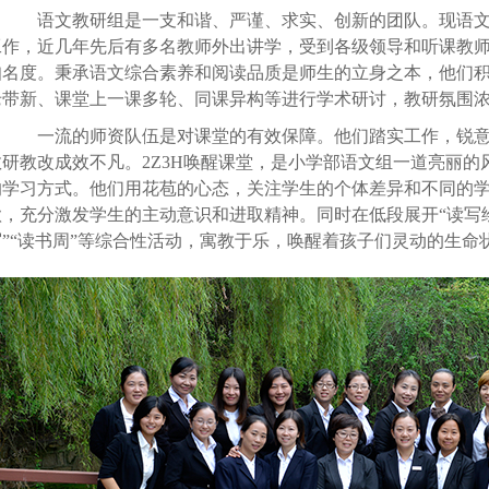
语文教研组是一支和谐、严谨、求实、创新的团队。现语文
工作，近几年先后有多名教师外出讲学，受到各级领导和听课教
知名度。秉承语文综合素养和阅读品质是师生的立身之本，他们
老带新、课堂上一课多轮、同课异构等进行学术研讨，教研氛围
一流的师资队伍是对课堂的有效保障。他们踏实工作，锐意
教研教改成效不凡。2Z3H唤醒课堂，是小学部语文组一道亮丽
的学习方式。他们用花苞的心态，关注学生的个体差异和不同的
欲，充分激发学生的主动意识和进取精神。同时在低段展开“读写绘
写”“读书周”等综合性活动，寓教于乐，唤醒着孩子们灵动的生命