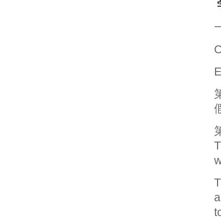
O
E
T
w
T
a
t