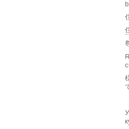
b
住
R
c
У
к