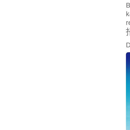
B
k
r
D