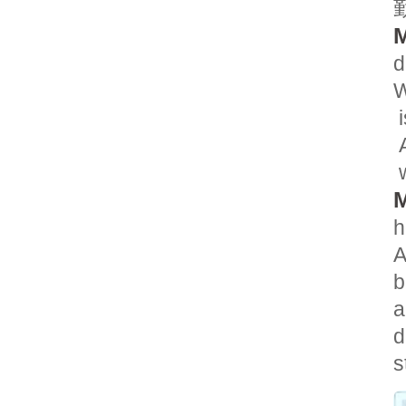
M
d
W
i
A
w
M
h
A
b
a
d
s