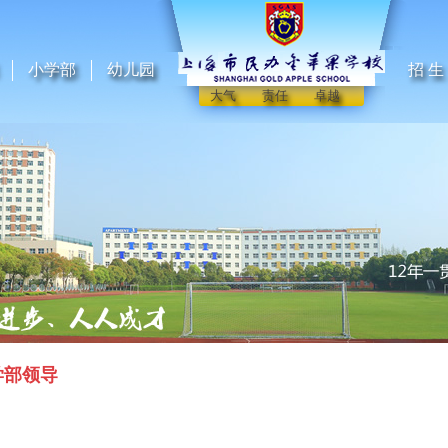
小学部
幼儿园
招 生
大气 责任 卓越
学部领导