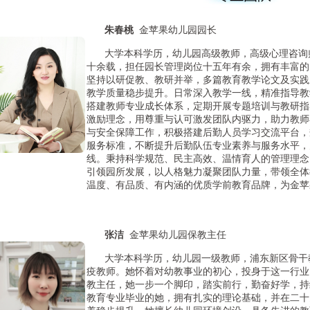
朱春桃
金苹果幼儿园园长
大学本科学历，幼儿园高级教师，高级心理咨询
十余载，担任园长管理岗位十五年有余，拥有丰富的
坚持以研促教、教研并举，多篇教育教学论文及实践
教学质量稳步提升。日常深入教学一线，精准指导教
搭建教师专业成长体系，定期开展专题培训与教研指
激励理念，用尊重与认可激发团队内驱力，助力教师
与安全保障工作，积极搭建后勤人员学习交流平台，
服务标准，不断提升后勤队伍专业素养与服务水平，
线。
秉持科学规范、民主高效、温情育人的管理理念
引领园所发展，以人格魅力凝聚团队力量，带领全体
温度、有品质、有内涵的优质学前教育品牌，为金苹
张洁
金苹果幼儿园保教主任
大学本科学历，幼儿园一级教师，浦东新区骨干
疫教师。
她怀着对幼教事业的初心，投身于这一行业
教主任，她一步一个脚印，踏实前行，勤奋好学，持
教育专业毕业的她，拥有扎实的理论基础，并在二十