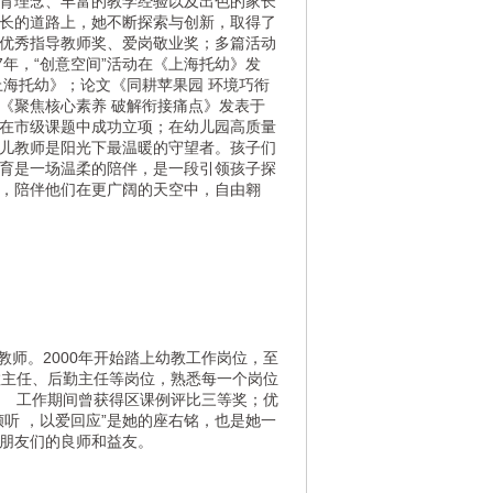
育理念、丰富的教学经验以及出色的家长
长的道路上，她不断探索与创新，取得了
优秀指导教师奖、爱岗敬业奖；多篇活动
7年，“创意空间”活动在《上海托幼》发
上海托幼》；论文《同耕苹果园 环境巧衔
《聚焦核心素养 破解衔接痛点》发表于
在市级课题中成功立项；在幼儿园高质量
儿教师是阳光下最温暖的守望者。孩子们
育是一场温柔的陪伴，是一段引领孩子探
，陪伴他们在更广阔的天空中，自由翱
教师。
2000年开始踏上幼教工作岗位，至
教主任、后勤主任等岗位，熟悉每一个岗位
签。
工作期间曾获得区课例评比三等奖；优
倾听 ，以爱回应”是她的座右铭，也是她一
大朋友们的良师和益友。