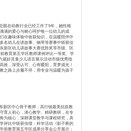
眨眼在幼教行业已经工作了9年，她性格
满满的爱心与耐心呵护每一位幼儿的成
们在趣味体验中收获知识，在温暖陪伴中
多名幼儿在讲故事、钢琴等赛事中斩获佳
东新区幼儿讲故事大赛优胜奖等市级、区
学前教育第五学区教师课例评比一等奖、学
十六届好灵童少儿语言展示活动市级优秀指
高效，深受认可。
心有暖阳，育梦成光！
教之路上步履不停，用专业与温暖为孩子
东新区中心骨干教师，高行镇最美抗疫教
守育人初心，潜心教学、精研教研，在专
角为核心，深耕课堂教学与课程研究，具
学评比中斩获佳绩：科学活动《影子桥的
学前教育第五学区成果分享会公开展示；