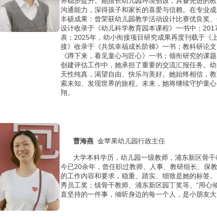
养稳步提升。她擅长幼儿园环境创设，具备先进的教
沟通能力，深得孩子和家长的喜爱与信赖。
在专业成
丰硕成果：曾荣获幼儿园教学活动设计比赛优良奖、
设计收录于《幼儿科学教育园本课程》一书中；201
表；2025年，幼小衔接项目研究成果再度刊载于《
接》收录于《共筑幸福成长阶梯》一书；教科研论文
《蹲下来，看见童心与匠心》一书；领衔研究的课题
创建评估工作中，她承担了重要的交流汇报任务。
幼
天性纯真，渴望自由、快乐与美好。她始终相信，教
索未知、发现世界的旅程。未来，她将继续守护童心
翔。
曹海燕
金苹果幼儿园行政主任
大学本科学历，幼儿园一级教师，浦东新区骨干
今已20余年，曾任职过教师、人事、教研组长、保
的工作内容和要求，稳重、踏实、细致是她的标
秀员工奖；镇骨干教师、浦东新区园丁奖等。
“用心
直坚持的一件事，倾听身边的每一个人，是小朋友