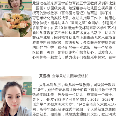
此活动在浦东新区学前教育第五学区教师课例评比活
（国画）获园级奖项。她深度参与幼儿园立项课题《
撰写的游戏故事《百鸟园奇遇记》编写进《蹲下来，
育思考转化为实践成果。在幼儿指导工作中，她用心
屡创佳绩：指导幼儿在 “童画之星” 全国幼儿创意
多项荣誉；在第 10 届阳光天使杯浦东新区学生艺
新区学前教育第五学区幼儿艺术展示活动中，幼儿在
获优异成绩；同时指导幼儿在上海市幼儿艺术单项展示
赛事中斩获国家级、市级奖项，多次获评优秀指导教
的陪伴与守护，孩子们的每一次成长、每一个笑脸，
区级骨干教师，她将始终坚守教育初心，以爱育人、
心呵护每一颗童心，助力孩子们在快乐中探索
黄雪梅
金苹果幼儿园年级组长
大学本科学历，幼儿园一级教师，园级骨干教师
了18年，她始终秉承着让孩子们真正做到快乐中学
热爱本职工作，热爱每一位幼儿，尊重每一个孩子。
导下，小朋友们取得了可喜的成绩，2018—2025年
话之星全国创意美术大赛”、“好灵童语言艺术展示活
间，所带年级组获评优秀年级组，个人荣获亚龙集团
屡次获奖。
做蜡烛，就燃烧出通红的火焰，做江河就