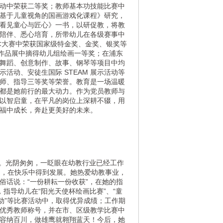
动中荣获二等奖；教师基本功技能比赛中
基于儿童视角的国画游戏化课程》研究，
看见童心与匠心》一书，以研促教，将教
陪伴、悉心培育，所带幼儿在各级赛事中
美术大赛中荣获国家级特金奖、金奖、银奖等
术作品展中摘得幼儿组绘画一等奖；在浦东
舞蹈、创意制作、故事、钢琴等项目中均
活动、安徒生国际 STEAM 展示活动等
师、指导三等奖等荣誉。
教育是一场温暖
都是她前行的最大动力。作为党员教师与
以智启童，在平凡的岗位上深耕不辍，用
、在幸福中成长，奔赴更美好的未来。
。
光阴匆匆，一眨眼在幼教行业已经工作
习，在快乐中得到发展。她热爱幼教事业，
俗话说：“一份耕耘一份收获”，在她的指
，指导幼儿在“阳光天使杯绘画比赛”、“童
动”等比赛活动中，取得优异成绩；工作期
优秀教师称号，并在市、区级教学比赛中
容纳百川，做雄鹰就翱翔蓝天！今后，她