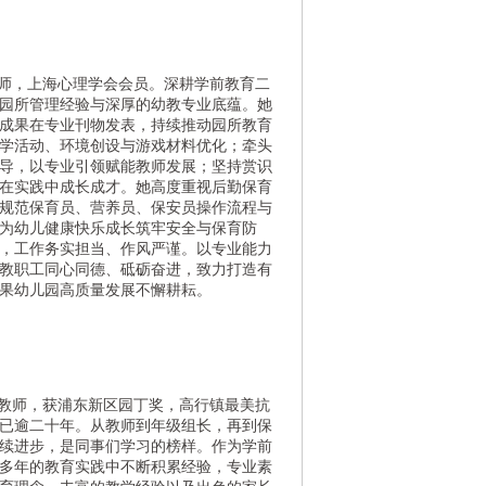
师，上海心理学会会员。深耕学前教育二
园所管理经验与深厚的幼教专业底蕴。
她
成果在专业刊物发表，持续推动园所教育
学活动、环境创设与游戏材料优化；牵头
导，以专业引领赋能教师发展；坚持赏识
在实践中成长成才。
她高度重视后勤保育
规范保育员、营养员、保安员操作流程与
为幼儿健康快乐成长筑牢安全与保育防
，工作务实担当、作风严谨。以专业能力
教职工同心同德、砥砺奋进，致力打造有
果幼儿园高质量发展不懈耕耘。
教师，获浦东新区园丁奖，高行镇最美抗
已逾二十年。从教师到年级组长，再到保
续进步，是同事们学习的榜样。
作为学前
多年的教育实践中不断积累经验，专业素