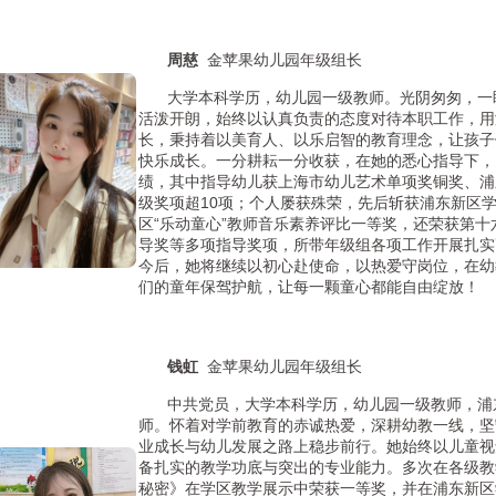
周慈
金苹果幼儿园年级组长
大学本科学历，幼儿园一级教师。
光阴匆匆，一
活泼开朗，始终以认真负责的态度对待本职工作，用
长，秉持着以美育人、以乐启智的教育理念，让孩子
快乐成长。一分耕耘一分收获，在她的悉心指导下，
绩，其中指导幼儿获上海市幼儿艺术单项奖铜奖、浦
级奖项超10项；个人屡获殊荣，先后斩获浦东新区
区“乐动童心”教师音乐素养评比一等奖，还荣获第
导奖等多项指导奖项，所带年级组各项工作开展扎实
今后，她将继续以初心赴使命，以热爱守岗位，在幼
们的童年保驾护航，让每一颗童心都能自由绽放！
钱虹
金苹果幼儿园年级组长
中共党员，大学本科学历，幼儿园一级教师，浦
师。
怀着对学前教育的赤诚热爱，深耕幼教一线，坚
业成长与幼儿发展之路上稳步前行。
她始终以儿童视
备扎实的教学功底与突出的专业能力。多次在各级教
秘密》在学区教学展示中荣获一等奖，并在浦东新区